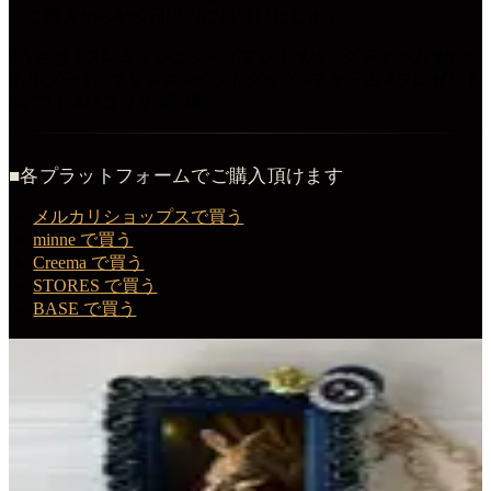
・ご購入から4〜7日以内に発送いたします
#うさぎ #フレミッシュジャイアント #バッグチャーム #キー
ホルダー #ルネサンス #ペットグッズ #チャーム #プレゼント
#ギフト #バロック #額縁
■各プラットフォームでご購入頂けます
メルカリショップスで買う
minne で買う
Creema で買う
STORES で買う
BASE で買う
この商品を購入する
フレミッシュジャイアントのルネサンス肖像画バッグチャー
ム（ブラック）
バッグチャーム