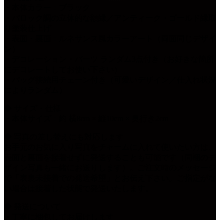
・本体カラー：ブラック
・バロック調の立体的な額縁／アンティーク・ゴールド縁取
り塗装仕上げ
・表面・裏面：ルネサンス風カラーアート（両面同じデザイ
ン）
・デコレーション・パーツ ランダム3点付き（お好きな箇所
にデコレートしてお使い下さい）
・バッグ接続用チェーン付き（可愛いデザイン／仕入れ状況
によりランダム）
◆ サイズ・仕様
・本体サイズ：約 横8cm × 縦10cm × 奥行き2cm
◆ 写真の差し替えにも対応します
お手元のお気に入り写真をチャームに入れて使いたい方は、
表面と裏面を接着せずに発送することも可能です（同梱のデ
ザイン写真も一緒にお送りします）。ご注文時のメッセージ
で「表裏未接着での発送希望」とお伝え下さい。ご指定がな
い場合は接着した状態で発送いたします。
◆ 発送について
・丁寧に梱包してお届けします