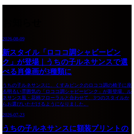
NEWS
お知らせ
2026-08-09
新スタイル「ロココ調シャビーピン
ク」が登場｜うちの子ルネサンスで選
べる肖像画が3種類に
うちの子ルネサンスに、くすみピンクのロココ調の椅子に座
る明るい雰囲気の「ロココ調シャビーピンク」が新登場。ル
ネサンス風・花柄フローラルと合わせて、3つのスタイルか
らお選びいただけるようになりました。
2026-07-23
うちの子ルネサンスに額装プリントの