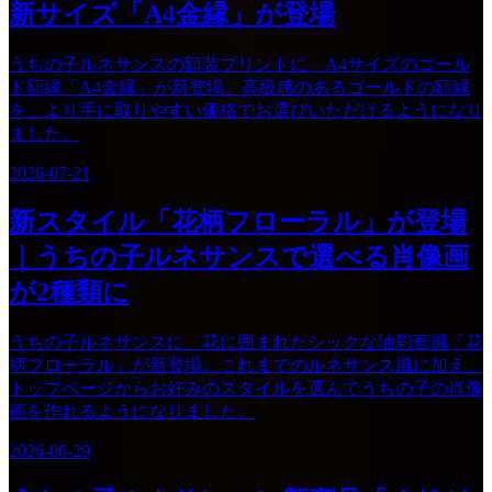
新サイズ「A4金縁」が登場
うちの子ルネサンスの額装プリントに、A4サイズのゴール
ド額縁「A4金縁」が新登場。高級感のあるゴールドの額縁
を、より手に取りやすい価格でお選びいただけるようになり
ました。
2026-07-21
新スタイル「花柄フローラル」が登場
｜うちの子ルネサンスで選べる肖像画
が2種類に
うちの子ルネサンスに、花に囲まれたシックな油彩画風「花
柄フローラル」が新登場。これまでのルネサンス風に加え、
トップページからお好みのスタイルを選んでうちの子の肖像
画を作れるようになりました。
2026-06-29