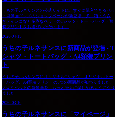
うちの子ルネサンスの公式サイトに、すぐに購入できるペッ
ト肖像画グッズのショップページが新登場。犬・猫・うさ
ぎ・インコなど多彩なペットのTシャツ・トートバッグ・額
装プリントをお選びいただけます。
2026-04-15
うちの子ルネサンスに新商品が登場 - T
シャツ・トートバッグ・A4額装プリン
ト
うちの子ルネサンスにオリジナルTシャツ、オリジナルトー
トバッグ、A4額装プリントの3つの新商品が加わりました。
大切なペットの肖像画を、もっと身近に楽しめるようになり
ました。
2026-03-16
うちの子ルネサンスに「マイページ」