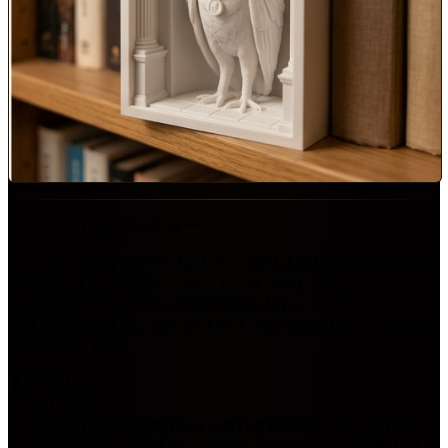
メンフクロウのブックヌーク
メンフクロウをモチーフにした、白PLA素材のブックヌーク
（本棚に挟んで飾るミニチュアジオラマ）です。
箱の内側にはルネサンス風の装飾を施し、その中にインコの
立体彫刻が収まる、ボックスタイプのインテリアオブジェに
仕上げています。
◆ 商品内容
・白PLA素材
・サイズ目安：横幅約10cm × 奥行き約10cm × 高さ約15cm
※実際のサイズは造形・デザインによって若干変動します