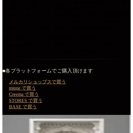
犬・猫・うさぎ・インコ・ハムスター・イグアナなど、様々
なペットのデザインをご用意しております。
また、各ペットごとに、細かな種類のご指定にも対応できま
す。
「コメント」や「質問」から、お気軽にご相談下さい。
#インコ #メンフクロウ #ブックヌーク #本棚インテリア
#booknook #3Dプリント #白PLA #ペットグッズ #プレゼント
#ギフト #ホワイト #PLA #うちの子ルネサンス
■各プラットフォームでご購入頂けます
メルカリショップスで買う
minne で買う
Creema で買う
STORES で買う
BASE で買う
この商品を購入する
メンフクロウのルネサンス肖像画ブックヌーク