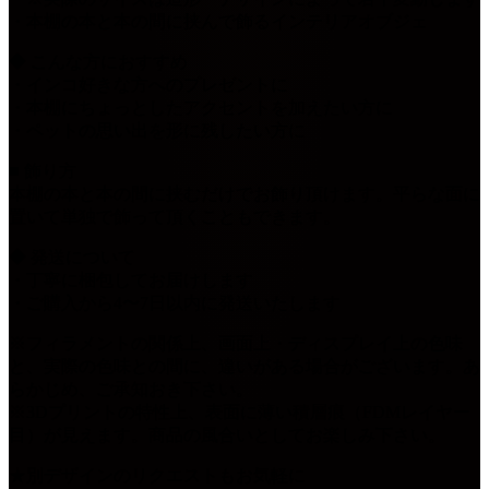
・本棚の本と本の間に挟んで飾るインテリアオブジェ
◆ こんな方におすすめ
・インコ好きな方へのプレゼントに
・本棚にちょっとしたアクセントを加えたい方に
・ペットの思い出を形に残したい方に
■ 飾り方
本棚の本と本の間に挟むだけでお飾り頂けます。平らな面に
置いて単独で飾って頂くこともできます。
◆ 発送について
・丁寧に梱包してお届けします
・ご購入から4〜7日以内に発送いたします
※フィラメントの関係上、画面上・ディスプレイ上の色味
と、実際の色味との間に、違いがある場合がございます。あ
らかじめ、ご承知おき下さい。
※3Dプリントの特性上、表面に薄い積層痕（FDMレイヤー
目）が見えます。商品の風合いとしてお楽しみ下さい。
★別デザインのリクエストもお気軽に