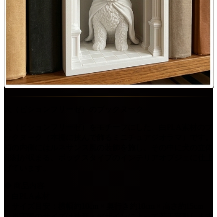
犬（ビションフリーゼ）のブックヌーク
犬（ビションフリーゼ）をモチーフにした、白PLA素材のブ
ックヌーク（本棚に挟んで飾るミニチュアジオラマ）です。
箱の内側にはルネサンス風の装飾を施し、その中に犬の立体
彫刻が収まる、ボックスタイプのインテリアオブジェに仕上
げています。
◆ 商品内容
・白PLA素材
・サイズ目安：横幅約10cm × 奥行き約10cm × 高さ約15cm
※実際のサイズは造形・デザインによって若干変動します