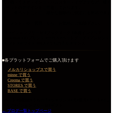
犬・猫・うさぎ・インコ・ハムスター・イグアナなど、様々
なペットのデザインをご用意しております。
また、各ペットごとに、細かな種類のご指定にも対応できま
す。
「コメント」や「質問」から、お気軽にご相談下さい。
#犬 #ビションフリーゼ #ブックヌーク #本棚インテリア
#booknook #3Dプリント #白PLA #ペットグッズ #プレゼント
#ギフト #ホワイト #PLA #うちの子ルネサンス
■各プラットフォームでご購入頂けます
メルカリショップスで買う
minne で買う
Creema で買う
STORES で買う
BASE で買う
#
ペット
#
似顔絵
#
うちの子
#
ルネサンス
#
犬
#
愛犬
#
アート
#
イン
テリア
#
ビションフリーゼ
#
ギフト
← ブログ一覧
トップページ