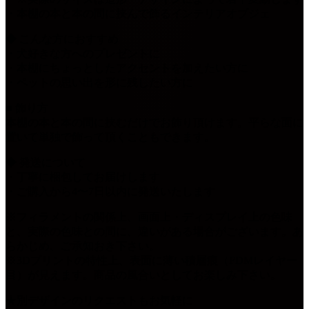
・本棚の本と本の間に挟んで飾るインテリアオブジェ
◆ こんな方におすすめ
・犬好きな方へのプレゼントに
・本棚にちょっとしたアクセントを加えたい方に
・ペットの思い出を形に残したい方に
■ 飾り方
本棚の本と本の間に挟むだけでお飾り頂けます。平らな面に
置いて単独で飾って頂くこともできます。
◆ 発送について
・丁寧に梱包してお届けします
・ご購入から4〜7日以内に発送いたします
※フィラメントの関係上、画面上・ディスプレイ上の色味
と、実際の色味との間に、違いがある場合がございます。あ
らかじめ、ご承知おき下さい。
※3Dプリントの特性上、表面に薄い積層痕（FDMレイヤー
目）が見えます。商品の風合いとしてお楽しみ下さい。
★別デザインのリクエストもお気軽に