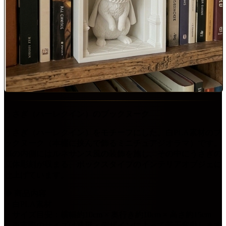
うさぎ（ハーレクイン）のブックヌーク
うさぎ（ハーレクイン）をモチーフにした、白PLA素材のブ
ックヌーク（本棚に挟んで飾るミニチュアジオラマ）です。
箱の内側にはルネサンス風の装飾を施し、その中にうさぎの
立体彫刻が収まる、ボックスタイプのインテリアオブジェに
仕上げています。
◆ 商品内容
・白PLA素材
・サイズ目安：横幅約10cm × 奥行き約10cm × 高さ約15cm
※実際のサイズは造形・デザインによって若干変動します