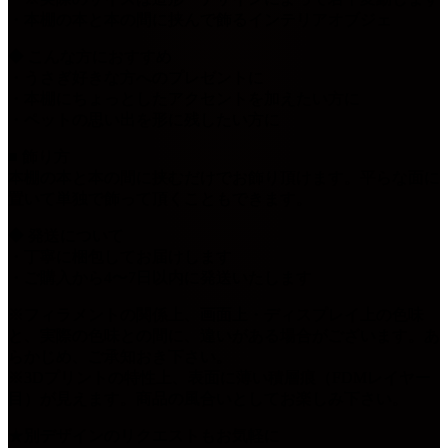
・本棚の本と本の間に挟んで飾るインテリアオブジェ
◆ こんな方におすすめ
・うさぎ好きな方へのプレゼントに
・本棚にちょっとしたアクセントを加えたい方に
・ペットの思い出を形に残したい方に
■ 飾り方
本棚の本と本の間に挟むだけでお飾り頂けます。平らな面に
置いて単独で飾って頂くこともできます。
◆ 発送について
・丁寧に梱包してお届けします
・ご購入から4〜7日以内に発送いたします
※フィラメントの関係上、画面上・ディスプレイ上の色味
と、実際の色味との間に、違いがある場合がございます。あ
らかじめ、ご承知おき下さい。
※3Dプリントの特性上、表面に薄い積層痕（FDMレイヤー
目）が見えます。商品の風合いとしてお楽しみ下さい。
★別デザインのリクエストもお気軽に