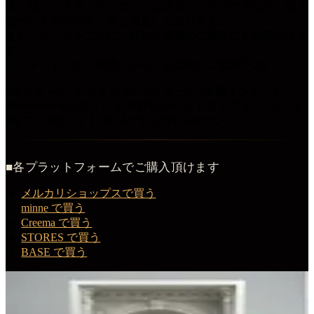
犬・猫・うさぎ・インコ・ハムスター・イグアナなど、様々
なペットのデザインをご用意しております。
また、各ペットごとに、細かな種類のご指定にも対応できま
す。
「コメント」や「質問」から、お気軽にご相談下さい。
#うさぎ #ハーレクイン #ブックヌーク #本棚インテリア
#booknook #3Dプリント #白PLA #ペットグッズ #プレゼント
#ギフト #ホワイト #PLA #うちの子ルネサンス
■各プラットフォームでご購入頂けます
メルカリショップスで買う
minne で買う
Creema で買う
STORES で買う
BASE で買う
この商品を購入する
ハーレクインのルネサンス肖像画ブックヌーク