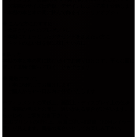
※実際のサイズは造形・デザインによって若干変動します
・本棚の本と本の間に挟んで飾るインテリアオブジェ
◆ こんな方におすすめ
・犬好きな方へのプレゼントに
・本棚にちょっとしたアクセントを加えたい方に
・ペットの思い出を形に残したい方に
■ 飾り方
本棚の本と本の間に挟むだけでお飾り頂けます。平らな面に
置いて単独で飾って頂くこともできます。
◆ 発送について
・丁寧に梱包してお届けします
・ご購入から4〜7日以内に発送いたします
※フィラメントの関係上、画面上・ディスプレイ上の色味
と、実際の色味との間に、違いがある場合がございます。あ
らかじめ、ご承知おき下さい。
※3Dプリントの特性上、表面に薄い積層痕（FDMレイヤー
目）が見えます。商品の風合いとしてお楽しみ下さい。