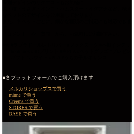
★別デザインのリクエストもお気軽に
犬・猫・うさぎ・インコ・ハムスター・イグアナなど、様々
なペットのデザインをご用意しております。
また、各ペットごとに、細かな種類のご指定にも対応できま
す。
「コメント」や「質問」から、お気軽にご相談下さい。
#犬 #ラブラドールレトリバー #ブックヌーク #本棚インテリ
ア #booknook #3Dプリント #白PLA #ペットグッズ #プレゼン
ト #ギフト #ホワイト #PLA #うちの子ルネサンス
■各プラットフォームでご購入頂けます
メルカリショップスで買う
minne で買う
Creema で買う
STORES で買う
BASE で買う
この商品を購入する