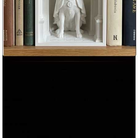
犬（ラブラドールレトリバー）のブックヌーク
犬（ラブラドールレトリバー）をモチーフにした、白PLA素
材のブックヌーク（本棚に挟んで飾るミニチュアジオラマ）
です。
箱の内側にはルネサンス風の装飾を施し、その中に犬の立体
彫刻が収まる、ボックスタイプのインテリアオブジェに仕上
げています。
◆ 商品内容
・白PLA素材
・サイズ目安：横幅約10cm × 奥行き約10cm × 高さ約15cm