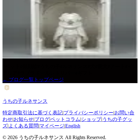
ラブラドールレトリバーのルネサンス肖像画ブックヌーク
ブックヌーク
¥
6,980
（税込・送料無料）
公式サイトの商品ページへ
→
ご注文をいただいてからお作りします。送料無料でお届けし
ます。
#
ペット
#
似顔絵
#
うちの子
#
ルネサンス
#
犬
#
愛犬
#
アート
#
イン
テリア
#
ラブラドールレトリバー
#
ギフト
← ブログ一覧
トップページ
うちの子ルネサンス
特定商取引法に基づく表記
|
プライバシーポリシー
|
お問い合
わせ
|
お知らせ
|
ブログ
|
ペットコラム
|
ショップ
|
うちの子グッ
ズ
|
よくある質問
|
マイページ
|
English
©
2026
うちの子ルネサンス All Rights Reserved.