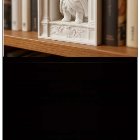
犬（シーズー）のブックヌーク
犬（シーズー）をモチーフにした、白PLA素材のブックヌー
ク（本棚に挟んで飾るミニチュアジオラマ）です。
箱の内側にはルネサンス風の装飾を施し、その中に犬の立体
彫刻が収まる、ボックスタイプのインテリアオブジェに仕上
げています。
◆ 商品内容
・白PLA素材
・サイズ目安：横幅約10cm × 奥行き約10cm × 高さ約15cm
※実際のサイズは造形・デザインによって若干変動します