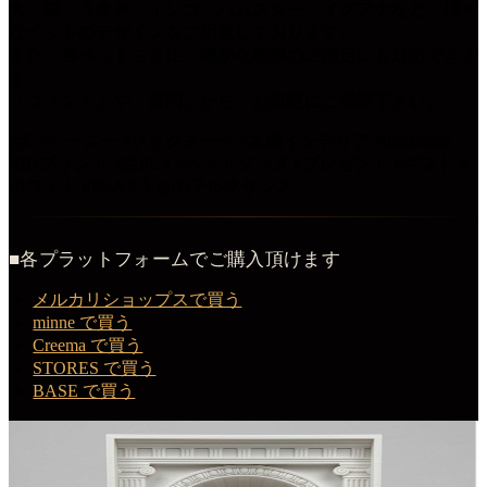
犬・猫・うさぎ・インコ・ハムスター・イグアナなど、様々
なペットのデザインをご用意しております。
また、各ペットごとに、細かな種類のご指定にも対応できま
す。
「コメント」や「質問」から、お気軽にご相談下さい。
#犬 #シーズー #ブックヌーク #本棚インテリア #booknook
#3Dプリント #白PLA #ペットグッズ #プレゼント #ギフト #
ホワイト #PLA #うちの子ルネサンス
■各プラットフォームでご購入頂けます
メルカリショップスで買う
minne で買う
Creema で買う
STORES で買う
BASE で買う
この商品を購入する
シーズーのルネサンス肖像画ブックヌーク