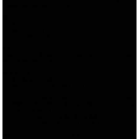
・本棚の本と本の間に挟んで飾るインテリアオブジェ
◆ こんな方におすすめ
・犬好きな方へのプレゼントに
・本棚にちょっとしたアクセントを加えたい方に
・ペットの思い出を形に残したい方に
■ 飾り方
本棚の本と本の間に挟むだけでお飾り頂けます。平らな面に
置いて単独で飾って頂くこともできます。
◆ 発送について
・丁寧に梱包してお届けします
・ご購入から4〜7日以内に発送いたします
※フィラメントの関係上、画面上・ディスプレイ上の色味
と、実際の色味との間に、違いがある場合がございます。あ
らかじめ、ご承知おき下さい。
※3Dプリントの特性上、表面に薄い積層痕（FDMレイヤー
目）が見えます。商品の風合いとしてお楽しみ下さい。
★別デザインのリクエストもお気軽に