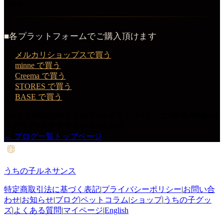
#PLA
■各プラットフォームでご購入頂けます
メルカリショップスで買う
minne で買う
Creema で買う
STORES で買う
BASE で買う
#
ペット
#
似顔絵
#
うちの子
#
ルネサンス
#
インコ
#
愛鳥
#
胸像
#
イ
ンテリア
#
コザクラインコ
#
父の日
← ブログ一覧
トップページ
うちの子ルネサンス
特定商取引法に基づく表記
|
プライバシーポリシー
|
お問い合
わせ
|
お知らせ
|
ブログ
|
ペットコラム
|
ショップ
|
うちの子グッ
ズ
|
よくある質問
|
マイページ
|
English