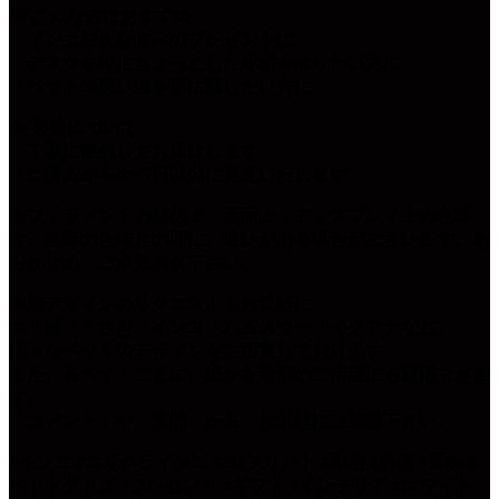
◆ こんな方におすすめ
・インコ好きな方へのプレゼントに
・デスクや棚にちょっとした彫刻を飾りたい方に
・ペットの思い出を形に残したい方に
◆ 発送について
・丁寧に梱包してお届けします
・ご購入から4〜7日以内に発送いたします
※フィラメントの関係上、画面上・ディスプレイ上の色味
と、実際の色味との間に、違いがある場合がございます。あ
らかじめ、ご承知おき下さい。
★別デザインのリクエストもお気軽に
犬・猫・うさぎ・インコ・ハムスター・イグアナなど、
様々なペットのデザインをご用意しております。
また、各ペットごとに、細かな種類のご指定にも対応できま
す。
「コメント」や「質問」から、お気軽にご相談下さい。
#インコ #コザクラインコ #3Dプリント #彫刻 #胸像 #置物 #
ペットグッズ #プレゼント #ギフト #インテリア #ホワイト