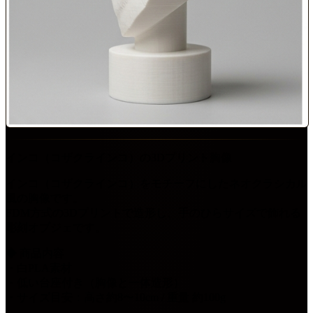
インコ（コザクラインコ）の3Dプリント胸像
インコ（コザクラインコ）をモチーフにしたネオクラシカル
風の胸像です。
FDM方式の3Dプリントで造形し、手のひらサイズで飾れる
彫刻オブジェです。
◆ 商品内容
・白PLA素材
・低い台座付き（胸像と一体造形）
・サイズ目安：高さ約8〜10cm / 重量 約100g