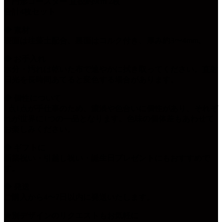
・円形コースター 直径約9cm 2枚
合計4枚セット
◆ 素材
表面は珪藻土配合、裏面はコルク付き、厚み約3〜4mm。
◆ お手入れ
水分・汚れは乾いた布で速やかに拭き取ってください。直射
日光を長時間あてると変色する場合があります。
◆ 個性について
1点1点が手仕事のため、濃淡や色合いに個性があり、それぞ
れが世界に1つの一品となります。色味の個体差もあわせて
お楽しみください。
◆ ギフトに
新築祝い・引越し祝い・誕生日プレゼントにもおすすめで
す。
◆ 発送
ご購入から4〜7日以内に発送いたします。
★別デザインのリクエストもお気軽に