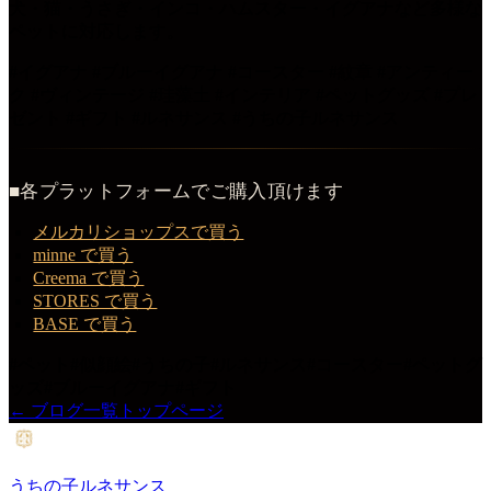
犬・猫・うさぎ・インコ・ハムスター・イグアナなど多様な
ペットに対応します。
#イグアナ #ブルーイグアナ #コースター #紋章 #アンティー
ク #ヴィンテージ #珪藻土 #インテリア #ペットグッズ #プレ
ゼント #ギフト #ルネサンス #うちの子ルネサンス
■各プラットフォームでご購入頂けます
メルカリショップスで買う
minne で買う
Creema で買う
STORES で買う
BASE で買う
#
ペット
#
似顔絵
#
うちの子
#
ルネサンス
#
コースター
#
ペットグ
ッズ
#
ブルーイグアナ
#
ギフト
← ブログ一覧
トップページ
うちの子ルネサンス