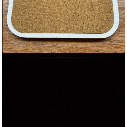
イグアナ（ブルーイグアナ）の紋章コースター 4枚セット
（珪藻土配合）
イグアナ（ブルーイグアナ）の紋章を、コースター4枚セッ
ト（角丸正方形2枚＋円形2枚）にしてお仕立てしました。ア
ンティーク調の独自加工技法により、職人が1点1点丁寧に仕
上げています。ヴィンテージのような味わいと深みのある質
感が、空間に格調高い雰囲気を添えます。
◆ セット内容
・角丸正方形コースター 約9cm 2枚