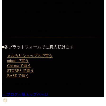
また、各ペットごとに、細かな種類のご指定にも対応できま
す。
「コメント」や「質問」から、お気軽にご相談下さい。
#うさぎ #フレミッシュジャイアント #クッション #モノクロ
#ルネサンス #ペットグッズ #アートクッション #プレゼント
#ギフト #インテリア #45cm
■各プラットフォームでご購入頂けます
メルカリショップスで買う
minne で買う
Creema で買う
STORES で買う
BASE で買う
#
ペット
#
似顔絵
#
うちの子
#
ルネサンス
#
うさぎ
#
うさぎグッズ
#
クッション
#
インテリア
#
フレミッシュジャイアント
#
父の日
← ブログ一覧
トップページ