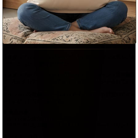
うさぎ（フレミッシュジャイアント）のルネサンス風モノク
ロクッション ― 額縁デザイン
うさぎ（フレミッシュジャイアント）のルネサンス風肖像画
が、モノクロアートとしてクッションにプリントされていま
す。
クラシカルな装飾フレーム入りデザインで、お部屋のアクセ
ントにぴったりの一品です。
◆ 商品内容
・クッション本体（カバー + 中材込み）
・クラシカルな額縁デザイン入りモノクロアートプリント
◆ サイズ・仕様