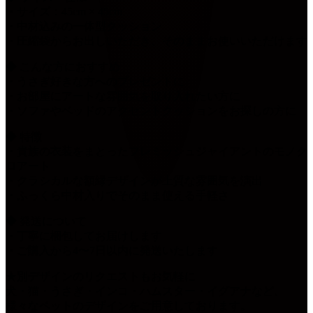
・サイズ：45cm × 45cm
・中材込みの一体型クッション
・圧縮袋からお出しいただき、そのままお使いいただけます
◆ こんな方におすすめ
・うさぎ好きな方へのプレゼントに
・お部屋にアートな雰囲気を取り入れたい方に
・ソファやベッドのアクセントクッションをお探しの方に
◆ 特徴
・貴族の衣装をまとったフレミッシュジャイアントのモノク
ロアート
・クラシカルな額縁デザインが上質な雰囲気を演出
・ふっくら中材入りでそのまま使える手軽さ
◆ 発送について
・丁寧に梱包してお届けします
・ご購入から4〜7日以内に発送いたします
★別デザインのリクエストもお気軽に
犬・猫・うさぎ・インコ・ハムスター・イグアナなど、
様々なペットのデザインをご用意しております。