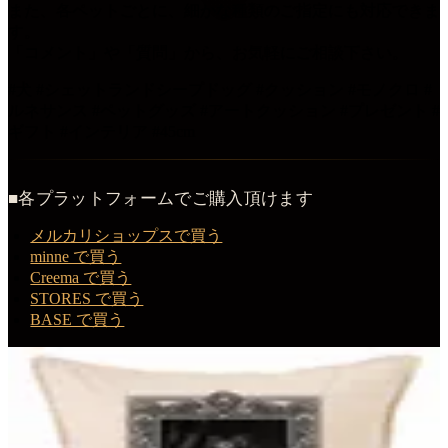
また、各ペットごとに、細かな種類のご指定にも対応できま
す。
「コメント」や「質問」から、お気軽にご相談下さい。
#犬 #シェットランドシープドッグ #クッション #モノクロ #
ルネサンス #ペットグッズ #アートクッション #プレゼント #
ギフト #インテリア #45cm
■各プラットフォームでご購入頂けます
メルカリショップスで買う
minne で買う
Creema で買う
STORES で買う
BASE で買う
この商品を購入する
シェットランドシープドッグのルネサンス肖像画クッション
（額縁デザインあり）