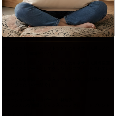
犬（シェットランドシープドッグ）のルネサンス風モノクロ
クッション ― 額縁デザイン
犬（シェットランドシープドッグ）のルネサンス風肖像画
が、モノクロアートとしてクッションにプリントされていま
す。
クラシカルな装飾フレーム入りデザインで、お部屋のアクセ
ントにぴったりの一品です。
◆ 商品内容
・クッション本体（カバー + 中材込み）
・クラシカルな額縁デザイン入りモノクロアートプリント
◆ サイズ・仕様