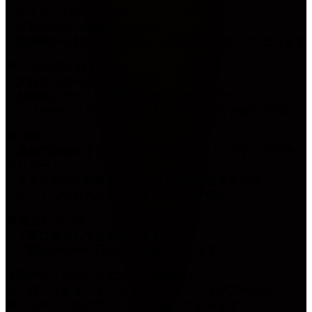
・サイズ：45cm × 45cm
・中材込みの一体型クッション
・圧縮袋からお出しいただき、そのままお使いいただけます
◆ こんな方におすすめ
・犬好きな方へのプレゼントに
・お部屋にアートな雰囲気を取り入れたい方に
・ソファやベッドのアクセントクッションをお探しの方に
◆ 特徴
・貴族の衣装をまとったシェットランドシープドッグのモノ
クロアート
・クラシカルな額縁デザインが上質な雰囲気を演出
・ふっくら中材入りでそのまま使える手軽さ
◆ 発送について
・丁寧に梱包してお届けします
・ご購入から4〜7日以内に発送いたします
★別デザインのリクエストもお気軽に
犬・猫・うさぎ・インコ・ハムスター・イグアナなど、
様々なペットのデザインをご用意しております。