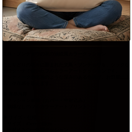
文鳥・ブンチョウの花の油絵風カラークッション
色とりどりの花々に囲まれた文鳥・ブンチョウを、シックな
油絵タッチで描いたフルカラーアートクッションです。
アンティークの名画のような深みのある色調が、お部屋に上
品な存在感を添えます。
◆ 商品内容
・クッション本体（カバー + 中材込み）
・額縁なしのフルカラーアートプリント
◆ サイズ・仕様
・サイズ：45cm × 45cm
・中材込みの一体型クッション