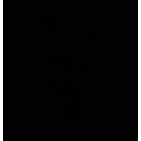
・圧縮袋からお出しいただき、そのままお使いいただけます
◆ こんな方におすすめ
・インコ好きな方へのプレゼントに
・花やボタニカル柄がお好きな方に
・ソファやベッドのアクセントクッションをお探しの方に
◆ 特徴
・花に囲まれた文鳥・ブンチョウのシックな油絵風アート
・上品な色彩がお部屋を彩ります
・ふっくら中材入りでそのまま使える手軽さ
◆ 発送について
・丁寧に梱包してお届けします
・ご購入から4〜7日以内に発送いたします
★別デザインのリクエストもお気軽に
犬・猫・うさぎ・インコ・ハムスター・イグアナなど、
様々なペットのデザインをご用意しております。
また、各ペットごとに、細かな種類のご指定にも対応できま
す。
「コメント」や「質問」から、お気軽にご相談下さい。