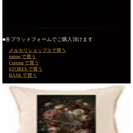
#インコ #文鳥・ブンチョウ #クッション #花 #ボタニカル #
油絵風 #ペットグッズ #アートクッション #プレゼント #ギフ
ト #インテリア #45cm
■各プラットフォームでご購入頂けます
メルカリショップスで買う
minne で買う
Creema で買う
STORES で買う
BASE で買う
この商品を購入する
文鳥・ブンチョウの花の油絵風アート花柄クッション
花柄クッション
¥
3,980
（税込・送料無料）
公式サイトの商品ページへ
→