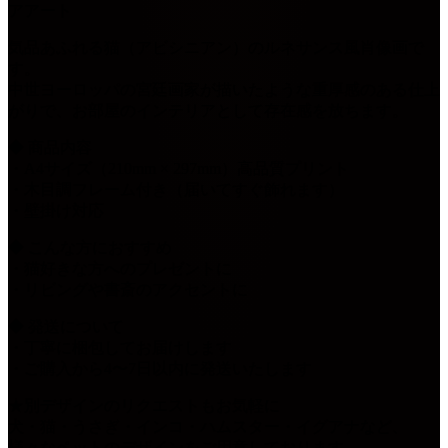
アアート
気品あふれる猫（アビシニアン）のルネサンス風肖像画で
す。
中世ヨーロッパの宮廷画家が描いたような重厚感のある仕上
がりで、お部屋のインテリアとして存在感を放ちます。
◆ 商品内容
・A4サイズ（210mm × 297mm）高品質プリント
・木目調フレーム付き（届いてすぐ飾れます）
・壁掛け対応
◆ こんな方におすすめ
・猫好きな方へのプレゼントに
・リビングや書斎のアクセントに
◆ 発送について
・丁寧に梱包してお届けします
・ご購入から4〜7日以内に発送いたします
★別デザインのリクエストもお気軽に
犬・猫・うさぎ・インコ・ハムスター・イグアナなど、
様々なペットのデザインをご用意しております。