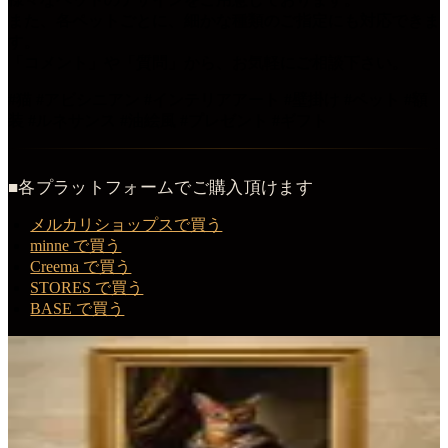
また、各ペットごとに、細かな種類のご指定にも対応できま
す。
「コメント」や「質問」から、お気軽にご相談下さい。
#猫 #アビシニアン #インテリアアート #壁掛け #ペット #額
装 #ルネサンス #油絵風 #プレゼント #ギフト
■各プラットフォームでご購入頂けます
メルカリショップスで買う
minne で買う
Creema で買う
STORES で買う
BASE で買う
この商品を購入する
アビシニアンのルネサンス肖像画額装プリント（A4サイ
ズ）
額装プリント