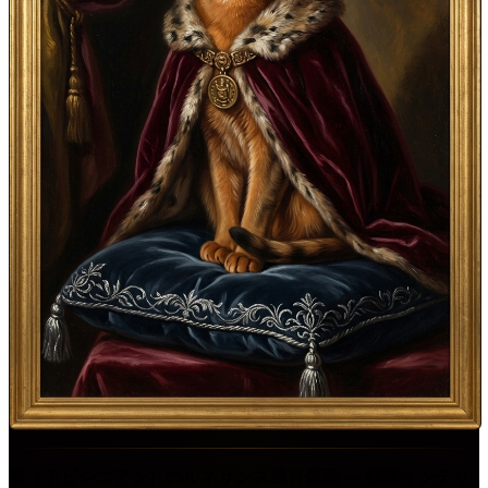
猫（アビシニアン）のルネサンス風肖像画 ― 額装インテリ