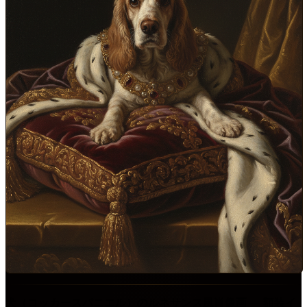
犬（コッカースパニエル）のルネサンス風肖像画 ― 額装イ