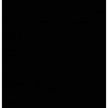
ンテリアアート
気品あふれる犬（コッカースパニエル）のルネサンス風肖像
画です。
中世ヨーロッパの宮廷画家が描いたような重厚感のある仕上
がりで、お部屋のインテリアとして存在感を放ちます。
◆ 商品内容
・A4サイズ（210mm × 297mm）高品質プリント
・木目調フレーム付き（届いてすぐ飾れます）
・壁掛け対応
◆ こんな方におすすめ
・犬好きな方へのプレゼントに
・リビングや書斎のアクセントに
◆ 発送について
・丁寧に梱包してお届けします
・ご購入から4〜7日以内に発送いたします
★別デザインのリクエストもお気軽に
犬・猫・うさぎ・インコ・ハムスター・イグアナなど、