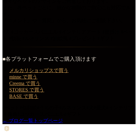
様々なペットのデザインをご用意しております。
また、各ペットごとに、細かな種類のご指定にも対応できま
す。
「コメント」や「質問」から、お気軽にご相談下さい。
#犬 #コッカースパニエル #インテリアアート #壁掛け #ペッ
ト #額装 #ルネサンス #油絵風 #プレゼント #ギフト
■各プラットフォームでご購入頂けます
メルカリショップスで買う
minne で買う
Creema で買う
STORES で買う
BASE で買う
#
ペット
#
似顔絵
#
うちの子
#
ルネサンス
#
犬
#
愛犬
#
インテリア
#
肖像画
#
コッカースパニエル
#
ギフト
← ブログ一覧
トップページ