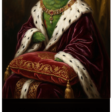
インコ（オオハナインコ）のルネサンス風肖像画 ― 額装イ