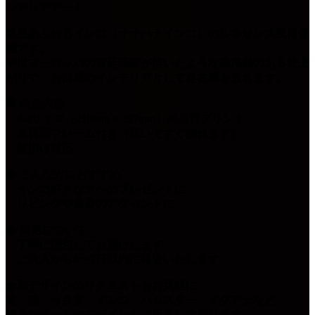
ンテリアアート
気品あふれるインコ（オオハナインコ）のルネサンス風肖像
画です。
中世ヨーロッパの宮廷画家が描いたような重厚感のある仕上
がりで、お部屋のインテリアとして存在感を放ちます。
◆ 商品内容
・A4サイズ（210mm × 297mm）高品質プリント
・木目調フレーム付き（届いてすぐ飾れます）
・壁掛け対応
◆ こんな方におすすめ
・インコ好きな方へのプレゼントに
・リビングや書斎のアクセントに
◆ 発送について
・丁寧に梱包してお届けします
・ご購入から4〜7日以内に発送いたします
★別デザインのリクエストもお気軽に
犬・猫・うさぎ・インコ・ハムスター・イグアナなど、
様々なペットのデザインをご用意しております。