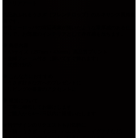
ンテリアアート
気品あふれるうさぎ（フレンチロップ）のルネサンス風肖像
画です。
中世ヨーロッパの宮廷画家が描いたような重厚感のある仕上
がりで、お部屋のインテリアとして存在感を放ちます。
◆ 商品内容
・A3サイズ（297mm × 420mm）高品質プリント
・金縁フレーム付き（届いてすぐ飾れます）
・壁掛け対応
◆ こんな方におすすめ
・うさぎ好きな方へのプレゼントに
・リビングや書斎のアクセントに
◆ 発送について
・丁寧に梱包してお届けします
・ご購入から4〜7日以内に発送いたします
★別デザインのリクエストもお気軽に
犬・猫・うさぎ・インコ・ハムスター・イグアナなど、
様々なペットのデザインをご用意しております。