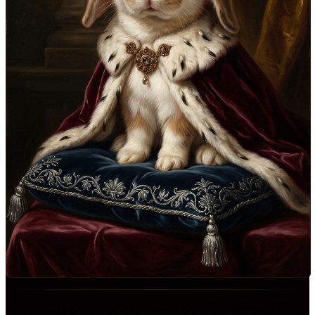
うさぎ（フレンチロップ）のルネサンス風肖像画 ― 額装イ