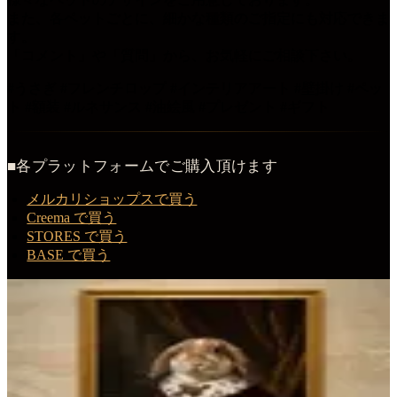
また、各ペットごとに、細かな種類のご指定にも対応できま
す。
「コメント」や「質問」から、お気軽にご相談下さい。
#うさぎ #フレンチロップ #インテリアアート #壁掛け #ペッ
ト #額装 #ルネサンス #油絵風 #プレゼント #ギフト
■各プラットフォームでご購入頂けます
メルカリショップスで買う
Creema で買う
STORES で買う
BASE で買う
この商品を購入する
フレンチロップのルネサンス肖像画額装プリント（A3サイ
ズ）
額装プリント