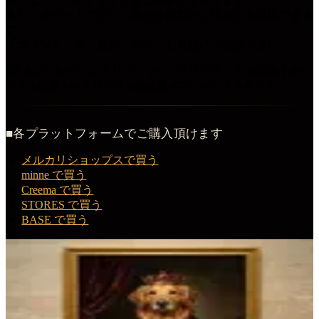
また、各ペットごとに、細かな種類のご指定にも対応できま
す。
「コメント」や「質問」から、お気軽にご相談下さい。
#犬 #ゴールデンレトリバー #インテリアアート #壁掛け #ペ
ット #額装 #ルネサンス #油絵風 #プレゼント #ギフト
■各プラットフォームでご購入頂けます
メルカリショップスで買う
minne で買う
Creema で買う
STORES で買う
BASE で買う
この商品を購入する
ゴールデンレトリバーのルネサンス肖像画額装プリント
（A3サイズ）
額装プリント