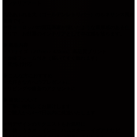
インテリアアート
気品あふれる犬（ゴールデンレトリバー）のルネサンス風肖
像画です。
中世ヨーロッパの宮廷画家が描いたような重厚感のある仕上
がりで、お部屋のインテリアとして存在感を放ちます。
◆ 商品内容
・A3サイズ（297mm × 420mm）高品質プリント
・金縁フレーム付き（届いてすぐ飾れます）
・壁掛け対応
◆ こんな方におすすめ
・犬好きな方へのプレゼントに
・リビングや書斎のアクセントに
◆ 発送について
・丁寧に梱包してお届けします
・ご購入から4〜7日以内に発送いたします
★別デザインのリクエストもお気軽に
犬・猫・うさぎ・インコ・ハムスター・イグアナなど、
様々なペットのデザインをご用意しております。