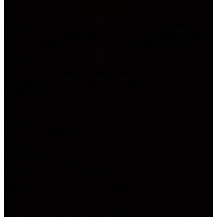
アート
気品あふれる猫（ラグドール）のルネサンス風肖像画です。
中世ヨーロッパの宮廷画家が描いたような重厚感のある仕上
がりで、お部屋のインテリアとして存在感を放ちます。
◆ 商品内容
・A4サイズ（210mm × 297mm）高品質プリント
・木目調フレーム付き（届いてすぐ飾れます）
・壁掛け対応
◆ こんな方におすすめ
・猫好きな方へのプレゼントに
・リビングや書斎のアクセントに
◆ 発送について
・丁寧に梱包してお届けします
・ご購入から4〜7日以内に発送いたします
★別デザインのリクエストもお気軽に
犬・猫・うさぎ・インコ・ハムスター・イグアナなど、
様々なペットのデザインをご用意しております。