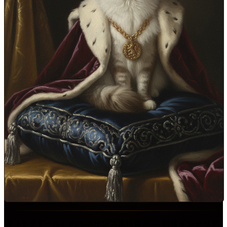
猫（ラグドール）のルネサンス風肖像画 ― 額装インテリア