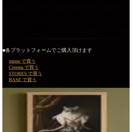
また、各ペットごとに、細かな種類のご指定にも対応できま
す。
「コメント」や「質問」から、お気軽にご相談下さい。
#猫 #ラグドール #インテリアアート #壁掛け #ペット #額装 #
ルネサンス #油絵風 #プレゼント #ギフト
■各プラットフォームでご購入頂けます
minne で買う
Creema で買う
STORES で買う
BASE で買う
この商品を購入する
ラグドールのルネサンス肖像画額装プリント（A4サイズ）
額装プリント
¥
3,980
（税込・送料無料）