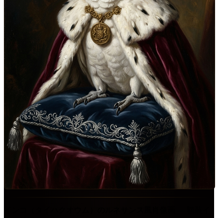
インコ（タイハクオウム）のルネサンス風肖像画 ― 額装イ