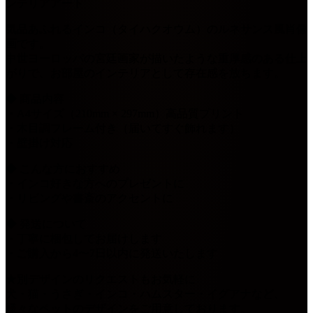
ンテリアアート
気品あふれるインコ（タイハクオウム）のルネサンス風肖像
画です。
中世ヨーロッパの宮廷画家が描いたような重厚感のある仕上
がりで、お部屋のインテリアとして存在感を放ちます。
◆ 商品内容
・A4サイズ（210mm × 297mm）高品質プリント
・木目調フレーム付き（届いてすぐ飾れます）
・壁掛け対応
◆ こんな方におすすめ
・インコ好きな方へのプレゼントに
・リビングや書斎のアクセントに
◆ 発送について
・丁寧に梱包してお届けします
・ご購入から4〜7日以内に発送いたします
★別デザインのリクエストもお気軽に
犬・猫・うさぎ・インコ・ハムスター・イグアナなど、
様々なペットのデザインをご用意しております。