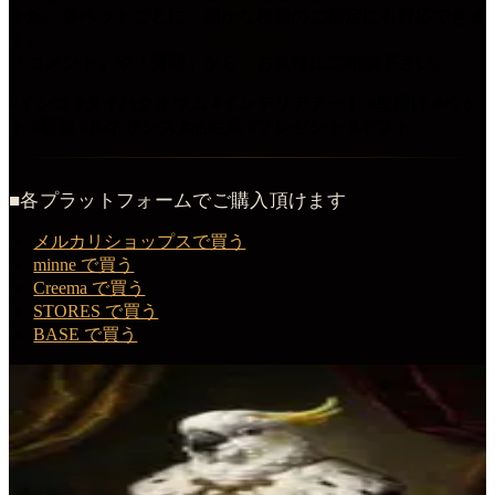
また、各ペットごとに、細かな種類のご指定にも対応できま
す。
「コメント」や「質問」から、お気軽にご相談下さい。
#インコ #タイハクオウム #インテリアアート #壁掛け #ペッ
ト #額装 #ルネサンス #油絵風 #プレゼント #ギフト
■各プラットフォームでご購入頂けます
メルカリショップスで買う
minne で買う
Creema で買う
STORES で買う
BASE で買う
この商品を購入する
タイハクオウムのルネサンス肖像画額装プリント（A4サイ
ズ）
額装プリント