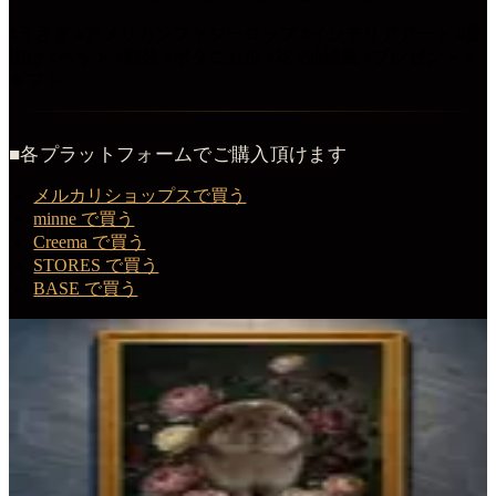
#うさぎ #アメリカンファジーロップ #インテリアアート #壁
掛け #ペット #額装 #ボタニカル #花 #油絵風 #プレゼント #
ギフト
■各プラットフォームでご購入頂けます
メルカリショップスで買う
minne で買う
Creema で買う
STORES で買う
BASE で買う
この商品を購入する
アメリカンファジーロップの花の油絵風アート花柄額装プリ
ント（A3サイズ）
花柄額装プリント
¥
7,980
（税込・送料無料）