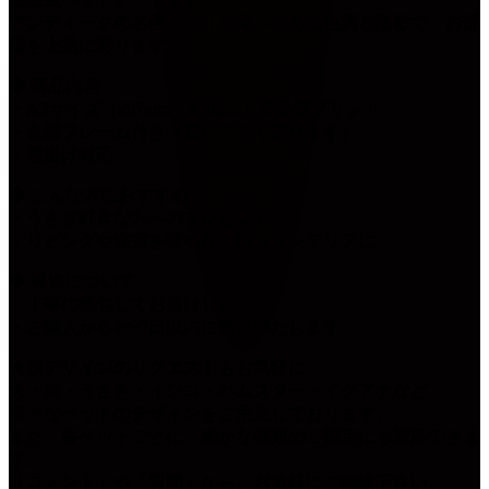
アンティークの名画のような深みのある色調と陰影で、お部
屋を上品に彩ります。
◆ 商品内容
・A3サイズ（297mm × 420mm）高品質プリント
・金縁フレーム付き（届いてすぐ飾れます）
・壁掛け対応
◆ こんな方におすすめ
・うさぎ好きな方へのプレゼントに
・リビングや寝室を華やかに飾るインテリアに
◆ 発送について
・丁寧に梱包してお届けします
・ご購入から4〜7日以内に発送いたします
★別デザインのリクエストもお気軽に
犬・猫・うさぎ・インコ・ハムスター・イグアナなど、
様々なペットのデザインをご用意しております。
また、各ペットごとに、細かな種類のご指定にも対応できま
す。
「コメント」や「質問」から、お気軽にご相談下さい。