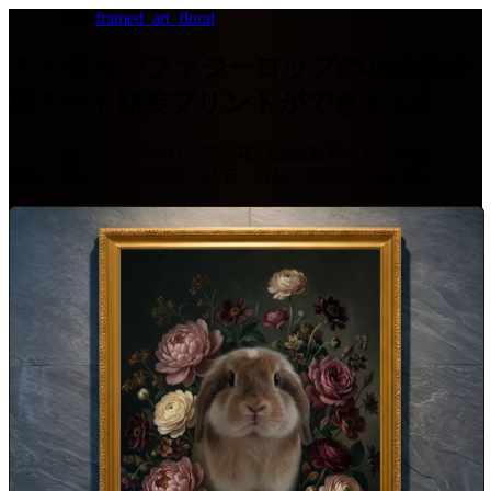
2026-06-19
·
framed_art_floral
アメリカンファジーロップの花の油絵
風アート額装プリントができました！
アメリカンファジーロップの花の油絵風アートをあしらった
額装プリントが新登場！以下、商品の詳細をご紹介します。