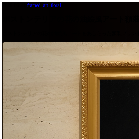
2026-06-21
·
framed_art_floral
ボストンテリアの花の油絵風アート額
ボストンテリアの花の油絵風アートをあしらった額装プリン