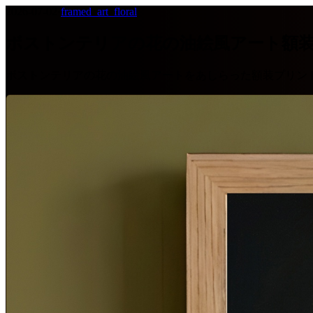
2026-07-02
·
framed_art_floral
ボストンテリアの花の油絵風アート額
ボストンテリアの花の油絵風アートをあしらった額装プリン