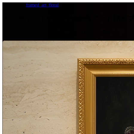
2026-07-06
·
framed_art_floral
オシキャットの花の油絵風アート額装
オシキャットの花の油絵風アートをあしらった額装プリント