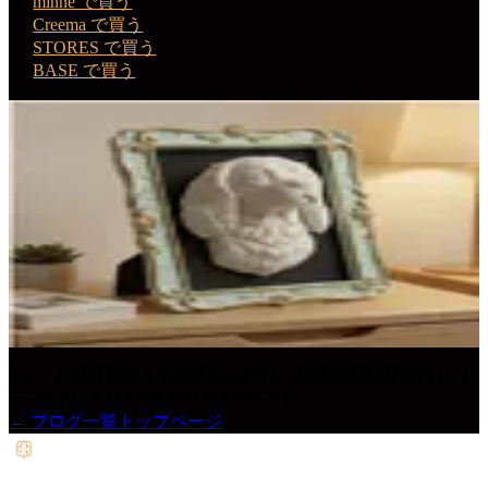
minne で買う
Creema で買う
STORES で買う
BASE で買う
この商品を購入する
キャバリアのルネサンス肖像画壁掛けレリーフ
壁掛けレリーフ
¥
3,480
（税込・送料無料）
公式サイトの商品ページへ
→
ご注文をいただいてからお作りします。送料無料でお届けし
ます。
#
ペット
#
似顔絵
#
うちの子
#
ルネサンス
#
犬
#
愛犬
#
壁掛けレリ
ーフ
#
インテリア
#
キャバリア
#
ギフト
← ブログ一覧
トップページ