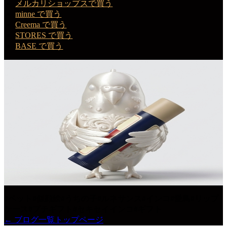
メルカリショップスで買う
minne で買う
Creema で買う
STORES で買う
BASE で買う
この商品を購入する
セキセイインコのルネサンス肖像画リップケース（シルクホ
ワイト）
リップケース
¥
3,980
（税込・送料無料）
公式サイトの商品ページへ
→
ご注文をいただいてからお作りします。送料無料でお届けし
ます。
#
ペット
#
似顔絵
#
うちの子
#
ルネサンス
#
インコ
#
愛鳥
#
リップ
ケース
#
プチギフト
#
セキセイインコ
#
ギフト
← ブログ一覧
トップページ