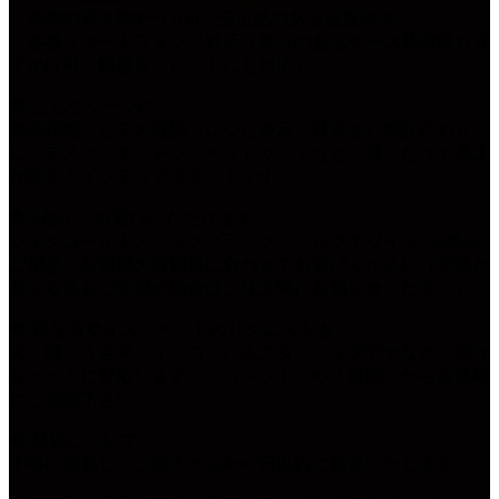
・本体の高さ約9〜11cm／安定感のある台座付き
・各種スマートフォンに対応（厚みのあるケース装着時も立
てかけ可、軽量タブレットにも対応）
◆ こんなシーンに
動画視聴・ビデオ通話・レシピ表示・目覚まし時計代わり
に。デスク・キッチン・ベッドサイドなど、置くだけで卓上
が華やぐインテリアスタンドです。
◆ 3色からお選びいただけます
シルクゴールド／シルクブラック／シルクホワイトの3色を
ご用意。お部屋の雰囲気に合わせてお選びください（写真と
異なる色をご希望の場合はご注文時にお知らせください）。
◆ 異なるサイズ・ペットのリクエストも
犬・猫・うさぎ・インコ・ハムスター・イグアナなど、様々
なペットに対応します。「コメント」や「質問」からお気軽
にご相談下さい。
◆ 発送について
丁寧に梱包し、ご購入から4〜7日以内に発送いたします。