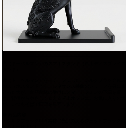
犬（ドーベルマン）のスマホスタンド（卓上ディスプレイス
タンド）
犬（ドーベルマン）をモチーフにした、シルクブラックPLA
のスマホスタンドです。ルネサンス装飾のレリーフを身にま
とった犬が、台座前縁の受けにスマートフォンの下端を置
き、背後からやさしく支える卓上オブジェ。お気に入りの犬
が、いつもそばで画面を見守ります。
◆ 商品内容
・シルクブラックPLA素材（光沢のあるジェットブラックの
シルキー仕上げ）