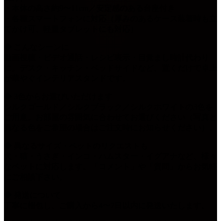
・本体の高さ約9〜11cm／安定感のある台座付き
・各種スマートフォンに対応（厚みのあるケース装着時も立
てかけ可、軽量タブレットにも対応）
◆ こんなシーンに
動画視聴・ビデオ通話・レシピ表示・目覚まし時計代わり
に。デスク・キッチン・ベッドサイドなど、置くだけで卓上
が華やぐインテリアスタンドです。
◆ 3色からお選びいただけます
シルクゴールド／シルクブラック／シルクホワイトの3色を
ご用意。お部屋の雰囲気に合わせてお選びください（写真と
異なる色をご希望の場合はご注文時にお知らせください）。
◆ 異なるサイズ・ペットのリクエストも
犬・猫・うさぎ・インコ・ハムスター・イグアナなど、様々
なペットに対応します。「コメント」や「質問」からお気軽
にご相談下さい。
◆ 発送について
丁寧に梱包し、ご購入から4〜7日以内に発送いたします。