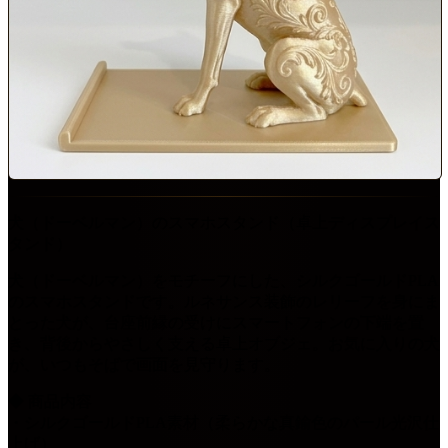
犬（ドーベルマン）のスマホスタンド（卓上ディスプレイス
タンド）
犬（ドーベルマン）をモチーフにした、シルクゴールドPLA
のスマホスタンドです。ルネサンス装飾のレリーフを身にま
とった犬が、台座前縁の受けにスマートフォンの下端を置
き、背後からやさしく支える卓上オブジェ。お気に入りの犬
が、いつもそばで画面を見守ります。
◆ 商品内容
・シルクゴールドPLA素材（柔らかな真鍮色のパール光沢仕
上げ）