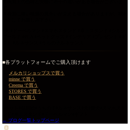
※画面上の色味と実物に若干の違いがある場合がございま
す。
※表面に薄い積層の風合いが見える場合がありますが、味わ
いとしてお楽しみ下さい。
#犬 #ドーベルマン #スマホスタンド #卓上スタンド #シルク
ゴールド #PLA #ペットグッズ #インテリア #プレゼント #ギ
フト #ルネサンス #うちの子ルネサンス
■各プラットフォームでご購入頂けます
メルカリショップスで買う
minne で買う
Creema で買う
STORES で買う
BASE で買う
#
ペット
#
似顔絵
#
うちの子
#
ルネサンス
#
犬
#
愛犬
#
スマホスタ
ンド
#
卓上スタンド
#
ドーベルマン
#
ギフト
← ブログ一覧
トップページ