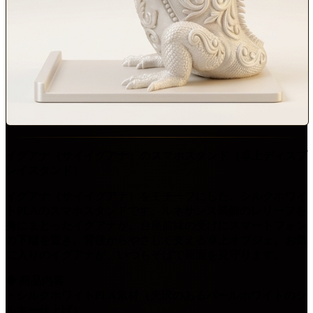
イグアナ（サイイグアナ）のスマホスタンド（卓上ディスプ
レイスタンド）
イグアナ（サイイグアナ）をモチーフにした、シルクホワイ
トPLAのスマホスタンドです。ルネサンス装飾のレリーフを
身にまとったイグアナが、台座前縁の受けにスマートフォン
の下端を置き、背後からやさしく支える卓上オブジェ。お気
に入りのイグアナが、いつもそばで画面を見守ります。
◆ 商品内容
・シルクホワイトPLA素材（光沢のあるパールホワイトのシ
ルキー仕上げ）