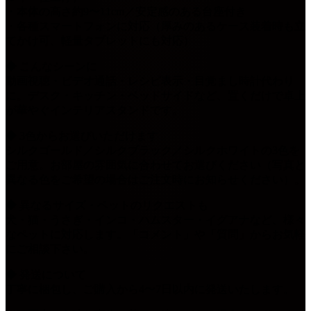
・本体の高さ約9〜11cm／安定感のある台座付き
・各種スマートフォンに対応（厚みのあるケース装着時も立
てかけ可、軽量タブレットにも対応）
◆ こんなシーンに
動画視聴・ビデオ通話・レシピ表示・目覚まし時計代わり
に。デスク・キッチン・ベッドサイドなど、置くだけで卓上
が華やぐインテリアスタンドです。
◆ 3色からお選びいただけます
シルクゴールド／シルクブラック／シルクホワイトの3色を
ご用意。お部屋の雰囲気に合わせてお選びください（写真と
異なる色をご希望の場合はご注文時にお知らせください）。
◆ 異なるサイズ・ペットのリクエストも
犬・猫・うさぎ・インコ・ハムスター・イグアナなど、様々
なペットに対応します。「コメント」や「質問」からお気軽
にご相談下さい。
◆ 発送について
丁寧に梱包し、ご購入から4〜7日以内に発送いたします。