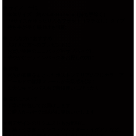
◆ サイズ・仕様
・本体サイズ：約W350×H410mm（持ち手除く）
・B4サイズがゆったり入るフラット（マチなし）タイプ
・持ち手が長く肩掛けも可能
◆ こんな方におすすめ
・犬好きな方へのプレゼントに
・お買い物用のエコバッグやサブバッグに
・華やかなデザインバッグをお探しの方に
◆ 特徴
・貴族の衣装をまとったボストンテリアのフルカラーアート
・ゴールドの額縁フレームが高級感を演出
・丈夫なキャンバス地で普段使いにぴったり
◆ 発送について
・丁寧に梱包してお届けします
・ご購入から4〜7日以内に発送いたします
★別デザインのリクエストもお気軽に
犬・猫・うさぎ・インコ・ハムスター・イグアナなど、
様々なペットのデザインをご用意しております。