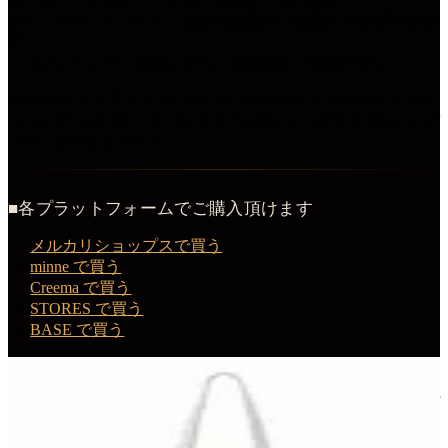
また、各ペットごとに、細かな種類のご指定にも対応できま
す。
「コメント」や「質問」から、お気軽にご相談下さい。
#犬 #ボストンテリア #トートバッグ #カラー #ルネサンス #
ペットグッズ #アートバッグ #プレゼント #ギフト #キャンバ
スバッグ #エコバッグ
■各プラットフォームでご購入頂けます
メルカリショップスで買う
minne で買う
Creema で買う
STORES で買う
BASE で買う
この商品を購入する
ボストンテリアのルネサンス肖像画トートバッグ（カラープ
リント・額縁デザインあり）