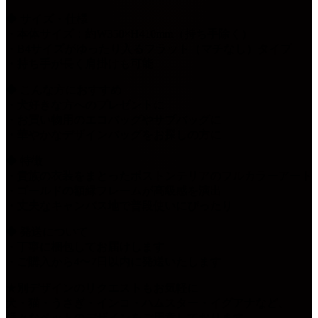
◆ サイズ・仕様
・本体サイズ：約W350×H410mm（持ち手除く）
・B4サイズがゆったり入るフラット（マチなし）タイプ
・持ち手が長く肩掛けも可能
◆ こんな方におすすめ
・犬好きな方へのプレゼントに
・お買い物用のエコバッグやサブバッグに
・華やかなデザインバッグをお探しの方に
◆ 特徴
・貴族の衣装をまとったボストンテリアのフルカラーアート
・ゴールドの額縁フレームが高級感を演出
・丈夫なキャンバス地で普段使いにぴったり
◆ 発送について
・丁寧に梱包してお届けします
・ご購入から4〜7日以内に発送いたします
★別デザインのリクエストもお気軽に
犬・猫・うさぎ・インコ・ハムスター・イグアナなど、
様々なペットのデザインをご用意しております。