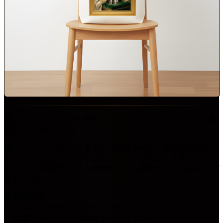
猫（バーミーズ）のルネサンス風カラートートバッグ ― 金
縁フレームデザイン
猫（バーミーズ）のルネサンス風肖像画が、鮮やかなカラー
アートとしてトートバッグにプリントされています。
ゴールドの額縁フレームが華やかさを演出する、目を引くデ
ザインです。
◆ 商品内容
・キャンバス地トートバッグ（白）
・金縁フレーム入りフルカラーデザイン