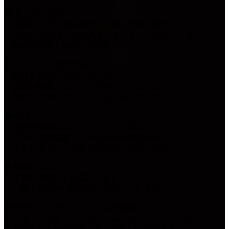
◆ サイズ・仕様
・本体サイズ：約W350×H410mm（持ち手除く）
・B4サイズがゆったり入るフラット（マチなし）タイプ
・持ち手が長く肩掛けも可能
◆ こんな方におすすめ
・猫好きな方へのプレゼントに
・お買い物用のエコバッグやサブバッグに
・華やかなデザインバッグをお探しの方に
◆ 特徴
・貴族の衣装をまとったバーミーズのフルカラーアート
・ゴールドの額縁フレームが高級感を演出
・丈夫なキャンバス地で普段使いにぴったり
◆ 発送について
・丁寧に梱包してお届けします
・ご購入から4〜7日以内に発送いたします
★別デザインのリクエストもお気軽に
犬・猫・うさぎ・インコ・ハムスター・イグアナなど、
様々なペットのデザインをご用意しております。