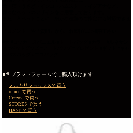
犬・猫・うさぎ・インコ・ハムスター・イグアナなど、
様々なペットのデザインをご用意しております。
また、各ペットごとに、細かな種類のご指定にも対応できま
す。
「コメント」や「質問」から、お気軽にご相談下さい。
#犬 #コッカースパニエル #トートバッグ #カラー #ルネサン
ス #ペットグッズ #アートバッグ #プレゼント #ギフト #キャ
ンバスバッグ #エコバッグ
■各プラットフォームでご購入頂けます
メルカリショップスで買う
minne で買う
Creema で買う
STORES で買う
BASE で買う
この商品を購入する
コッカースパニエルのルネサンス肖像画トートバッグ（カラ