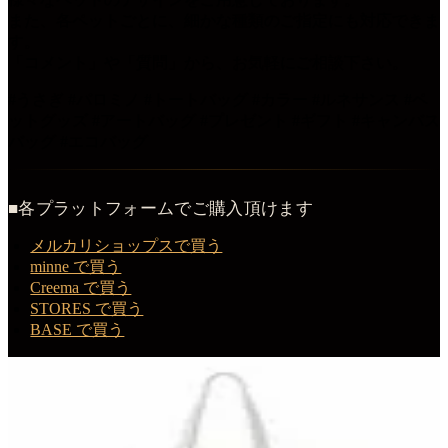
また、各ペットごとに、細かな種類のご指定にも対応できま
す。
「コメント」や「質問」から、お気軽にご相談下さい。
#うさぎ #パロミノ #トートバッグ #カラー #ルネサンス #ペ
ットグッズ #アートバッグ #プレゼント #ギフト #キャンバス
バッグ #エコバッグ
■各プラットフォームでご購入頂けます
メルカリショップスで買う
minne で買う
Creema で買う
STORES で買う
BASE で買う
この商品を購入する
パロミノのルネサンス肖像画トートバッグ（カラープリン
ト・額縁デザインあり）