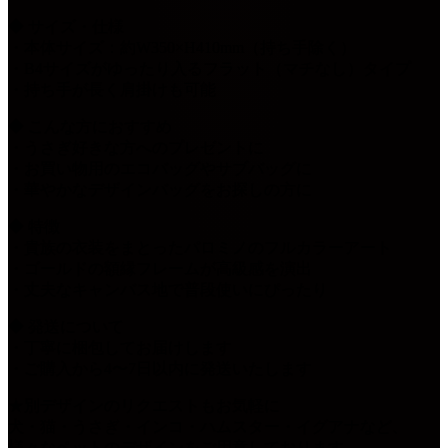
◆ サイズ・仕様
・本体サイズ：約W350×H410mm（持ち手除く）
・B4サイズがゆったり入るフラット（マチなし）タイプ
・持ち手が長く肩掛けも可能
◆ こんな方におすすめ
・うさぎ好きな方へのプレゼントに
・お買い物用のエコバッグやサブバッグに
・華やかなデザインバッグをお探しの方に
◆ 特徴
・貴族の衣装をまとったパロミノのフルカラーアート
・ゴールドの額縁フレームが高級感を演出
・丈夫なキャンバス地で普段使いにぴったり
◆ 発送について
・丁寧に梱包してお届けします
・ご購入から4〜7日以内に発送いたします
★別デザインのリクエストもお気軽に
犬・猫・うさぎ・インコ・ハムスター・イグアナなど、
様々なペットのデザインをご用意しております。