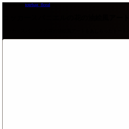
2026-07-09
·
totebag_floral
コッカースパニエルの花の油絵風アー
コッカースパニエルの花の油絵風アートをあしらったトート