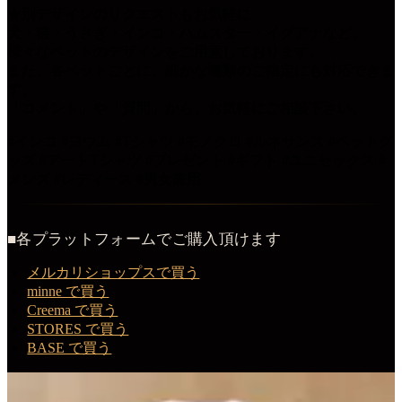
★別デザインのリクエストもお気軽に
犬・猫・うさぎ・インコ・ハムスター・イグアナなど、
様々なペットのデザインをご用意しております。
また、各ペットごとに、細かな種類のご指定にも対応できま
す。
「コメント」や「質問」から、お気軽にご相談下さい。
#インコ #ヨウム #Tシャツ #モノクロ #ルネサンス #ペットグ
ッズ #アートTシャツ #プレゼント #ギフト #ユニセックス #
メンズ #レディース #男女兼用
■各プラットフォームでご購入頂けます
メルカリショップスで買う
minne で買う
Creema で買う
STORES で買う
BASE で買う
この商品を購入する