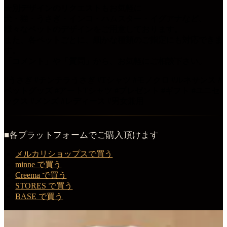
★別デザインのリクエストもお気軽に
犬・猫・うさぎ・インコ・ハムスター・イグアナなど、
様々なペットのデザインをご用意しております。
また、各ペットごとに、細かな種類のご指定にも対応できま
す。
「コメント」や「質問」から、お気軽にご相談下さい。
#うさぎ #チンチラうさぎ #Tシャツ #モノクロ #ルネサンス #
ペットグッズ #アートTシャツ #プレゼント #ギフト #ユニセ
ックス #メンズ #レディース #男女兼用
■各プラットフォームでご購入頂けます
メルカリショップスで買う
minne で買う
Creema で買う
STORES で買う
BASE で買う
この商品を購入する