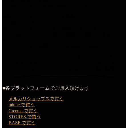
・ご購入から4〜7日以内に発送いたします
★別デザインのリクエストもお気軽に
犬・猫・うさぎ・インコ・ハムスター・イグアナなど、
様々なペットのデザインをご用意しております。
また、各ペットごとに、細かな種類のご指定にも対応できま
す。
「コメント」や「質問」から、お気軽にご相談下さい。
#ハムスター #パールホワイトハムスター #Tシャツ #モノク
ロ #ルネサンス #ペットグッズ #アートTシャツ #プレゼント
#ギフト #ユニセックス #メンズ #レディース #男女兼用
■各プラットフォームでご購入頂けます
メルカリショップスで買う
minne で買う
Creema で買う
STORES で買う
BASE で買う