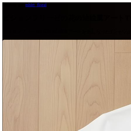
2026-07-08
·
tshirt_floral
ビションフリーゼの花の油絵風アートT
ビションフリーゼの花の油絵風アートをあしらったTシャツ