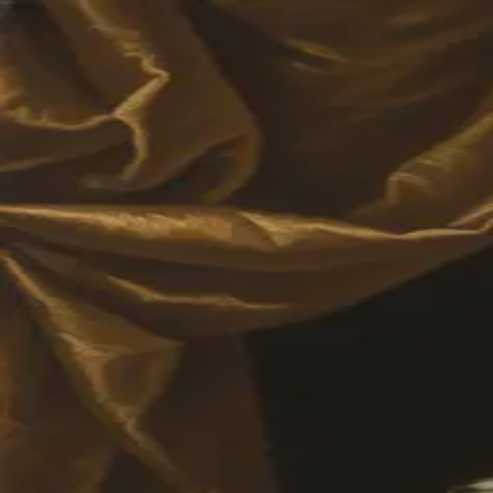
ショップ
/
額装プリント
/
オオハナインコ
オオハナインコ
の
額装プリン
オオハナインコ
（
インコ・オウム
）のルネサンス風肖像画を
¥3,980〜
（税込・送料込）
オオハナインコ
インコ・オウム
オオハナインコ
インコ・オウム
オオハナインコ
インコ・オウム
オオハナインコ