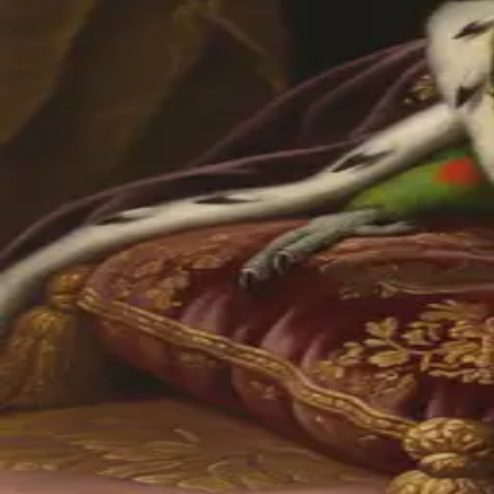
インコ・オウム
オオハナインコ
インコ・オウム
オオハナインコ
インコ・オウム
オオハナインコ
インコ・オウム
オオハナインコ
インコ・オウム
オオハナインコ
の他のグッズ
Tシャツ
¥3,980
トートバッグ
¥2,980