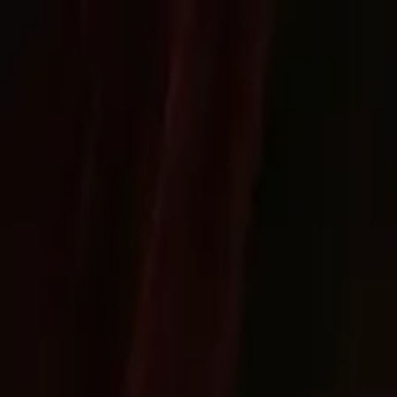
ショップ
/
パグ
Tシャツ
トートバッグ
額装プリント