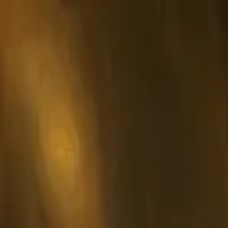
ショップ
/
サイイグアナ
Tシャツ
トートバッグ
額装プリント