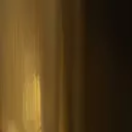
ショップ
/
アビシニアン
Tシャツ
トートバッグ
額装プリント