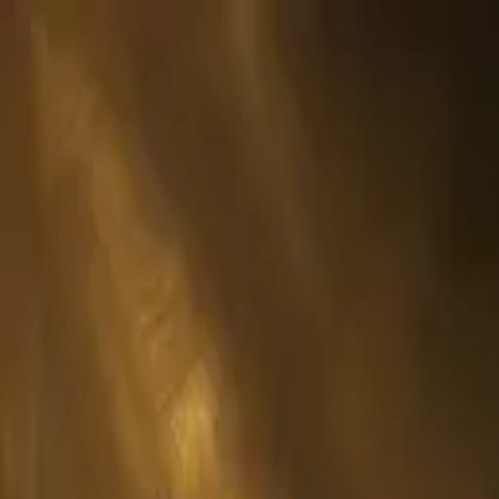
ショップ
/
ベンガル
Tシャツ
トートバッグ
額装プリント