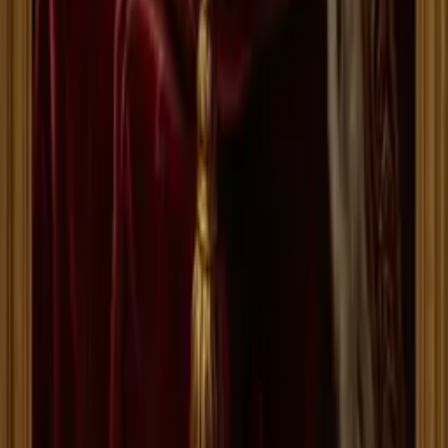
← スワイプで
3
枚すべてご覧いただけます →
原画プレビュー
猫
エキゾチックショートヘア
の
額装プリ
ント
¥
3,980
（税込・送料込）
サイズ
A4
¥
3,980
A3
¥
7,980
A4金縁
¥
4,980
A4
サイズ高品質プリント
ウッド調額縁付き
壁掛け・スタンド両対応